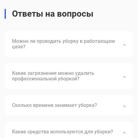
Ответы на вопросы
Можно ли проводить уборку в работающем
цехе?
Да, многие компании предлагают уборку без
остановки производства.
Какие загрязнения можно удалить
профессиональной уборкой?
Пыль, масла, жир, химикаты, строительные
отходы и другие.
Сколько времени занимает уборка?
Зависит от площади и типа загрязнений, обычно
от нескольких часов до суток.
Какие средства используются для уборки?
Безопасные и сертифицированные химические